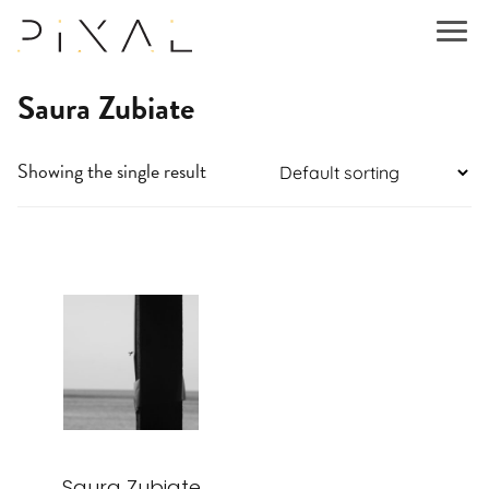
Saura Zubiate
Showing the single result
This
product
has
multiple
variants.
The
options
may
be
Saura Zubiate
chosen