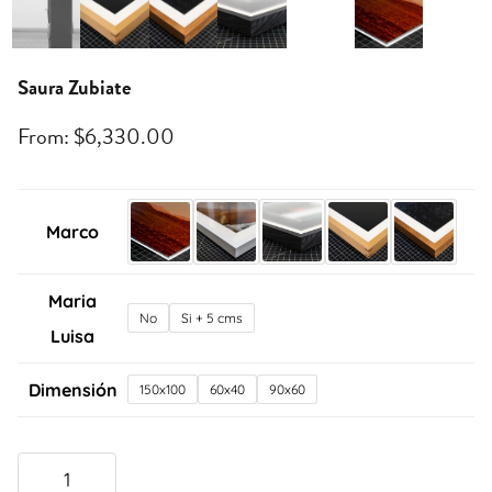
Saura Zubiate
From:
$
6,330.00
Marco
Maria
No
Si + 5 cms
Luisa
Dimensión
150x100
60x40
90x60
Saura
Zubiate