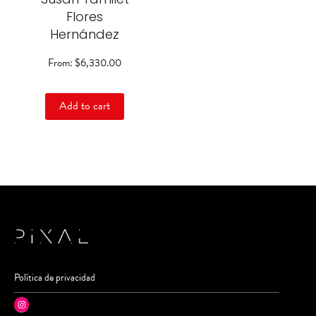
on
Flores
the
Hernández
product
page
From:
$
6,330.00
Add to cart
Política de privacidad
Instagram