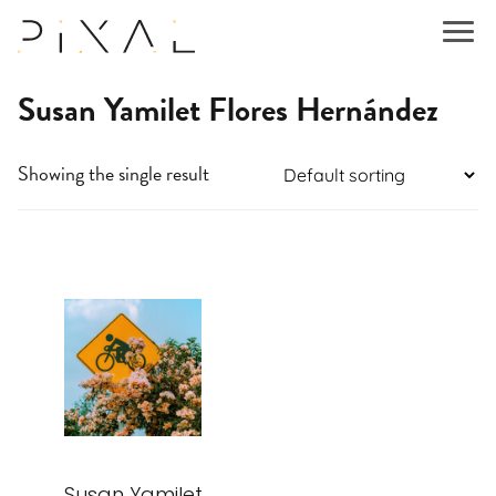
Susan Yamilet Flores Hernández
Showing the single result
This
product
has
multiple
variants.
The
options
may
be
Susan Yamilet
chosen