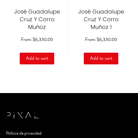
be
be
José Guadalupe
chosen
José Guadalupe
chosen
on
on
Cruz Y Corro
Cruz Y Corro
the
the
Muñoz
Muñoz 1
product
product
page
page
From:
$
6,330.00
From:
$
6,330.00
Add to cart
Add to cart
Política de privacidad