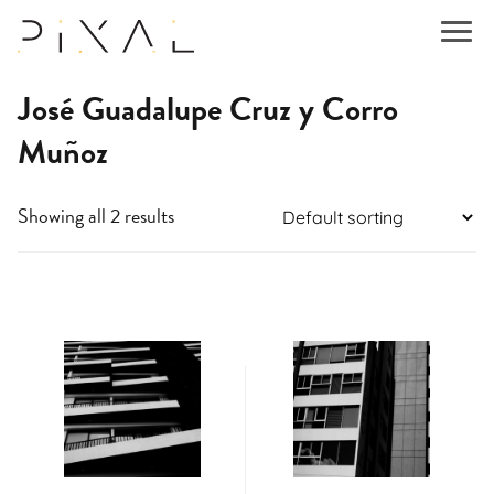
José Guadalupe Cruz y Corro
Muñoz
Showing all 2 results
This
This
product
product
has
has
multiple
multiple
variants.
variants.
The
The
options
options
may
may