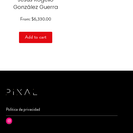
on
González Guerra
the
product
From:
$
6,330.00
page
Add to cart
Política de privacidad
Instagram