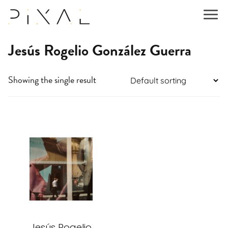
Jesús Rogelio González Guerra
Showing the single result
This
product
has
multiple
variants.
The
options
may
be
Jesús Rogelio
chosen