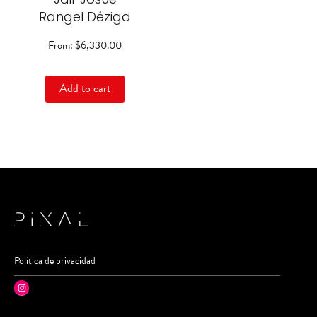
on
Rangel Déziga
the
product
From:
$
6,330.00
page
Add to cart
Política de privacidad
Instagram