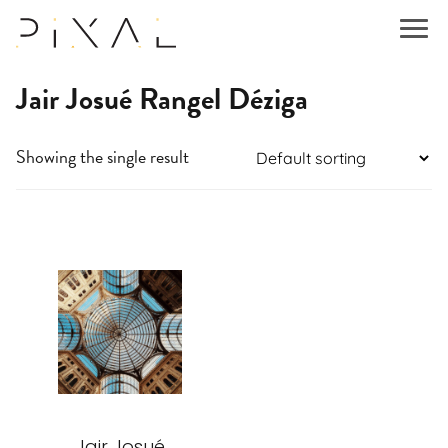
Jair Josué Rangel Déziga
Showing the single result
This
product
has
multiple
variants.
The
options
may
be
Jair Josué
chosen