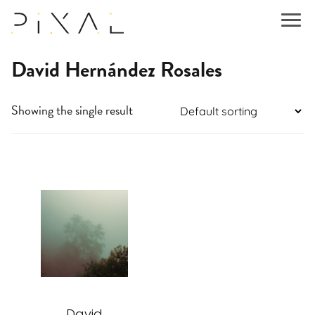
David Hernández Rosales
Showing the single result
This
product
has
multiple
variants.
The
options
may
be
David
chosen