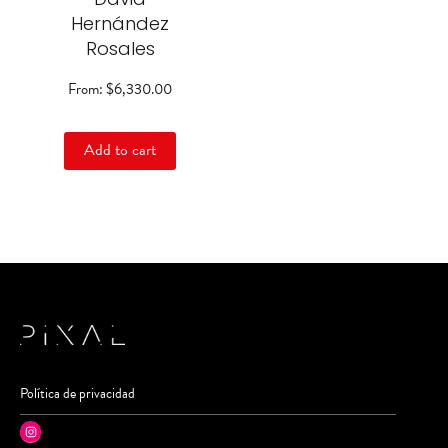
on
Hernández
the
Rosales
product
page
From:
$
6,330.00
Add to cart
Política de privacidad
Instagram