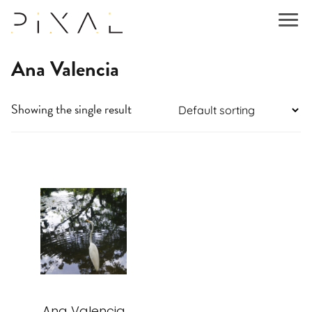
Ana Valencia
Showing the single result
This
product
has
multiple
variants.
The
options
may
be
Ana Valencia
chosen