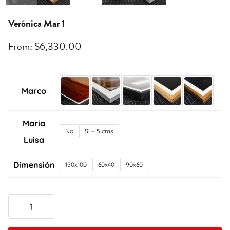
Verónica Mar 1
From:
$
6,330.00
Marco
Maria
No
Si + 5 cms
Luisa
Dimensión
150x100
60x40
90x60
Verónica
Mar
1
quantity