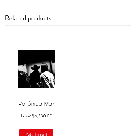
Related products
This
product
has
multiple
variants.
The
options
may
be
Verónica Mar
chosen
on
the
From:
$
6,330.00
product
page
Add to cart