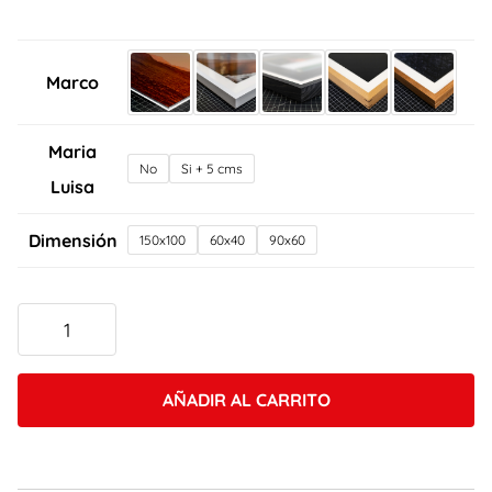
Marco
Maria
No
Si + 5 cms
Luisa
Dimensión
150x100
60x40
90x60
Regina
Islas
quantity
AÑADIR AL CARRITO