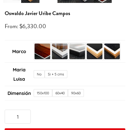
Oswaldo Javier Uribe Campos
From:
$
6,330.00
Marco
Maria
No
Si + 5 cms
Luisa
Dimensión
150x100
60x40
90x60
Oswaldo
Javier
Uribe
Campos