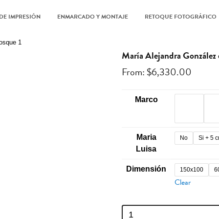
DE IMPRESIÓN
ENMARCADO Y MONTAJE
RETOQUE FOTOGRÁFICO
Bosque 1
María Alejandra González
From:
$
6,330.00
Marco
Maria
No
Si + 5 
Luisa
Dimensión
150x100
6
Clear
María
Alejandra