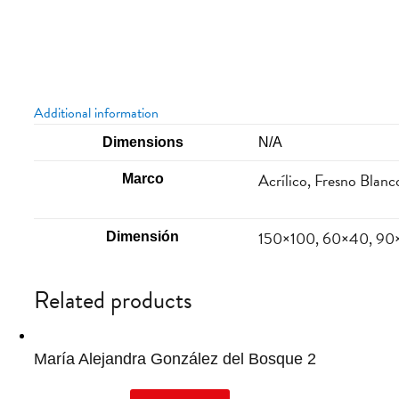
Additional information
Dimensions
N/A
Acrílico, Fresno Blan
Marco
150×100, 60×40, 90
Dimensión
Related products
María Alejandra González del Bosque 2
This