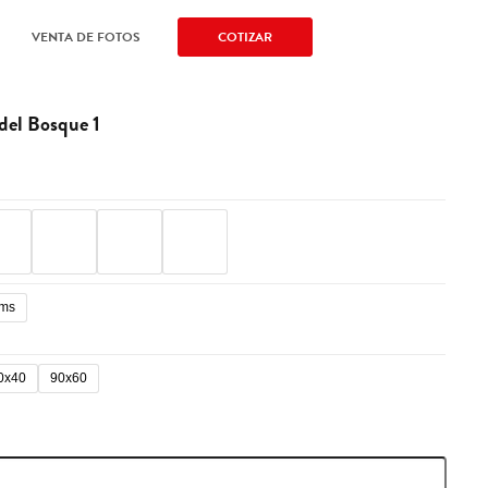
VENTA DE FOTOS
COTIZAR
-
.
 del Bosque 1
cms
0x40
90x60