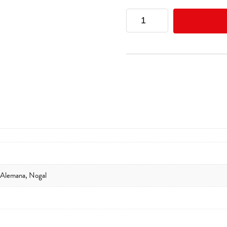
Luis
Enrique
Hernández
Martínez
quantity
a Alemana, Nogal