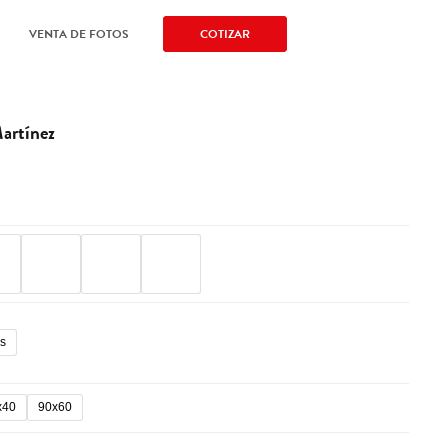
VENTA DE FOTOS
COTIZAR
-
.
artínez
ms
x40
90x60