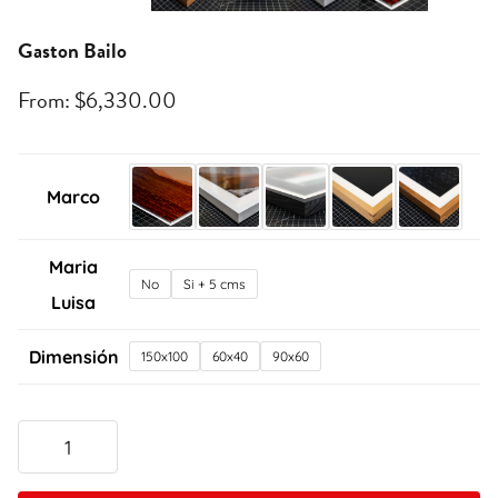
Gaston Bailo
From:
$
6,330.00
Marco
Maria
No
Si + 5 cms
Luisa
Dimensión
150x100
60x40
90x60
Gaston
Bailo
quantity