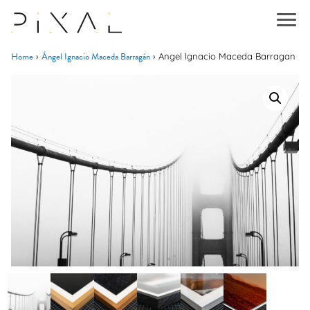
Home
Ángel Ignacio Maceda Barragán
›
›
Angel Ignacio Maceda Barragan