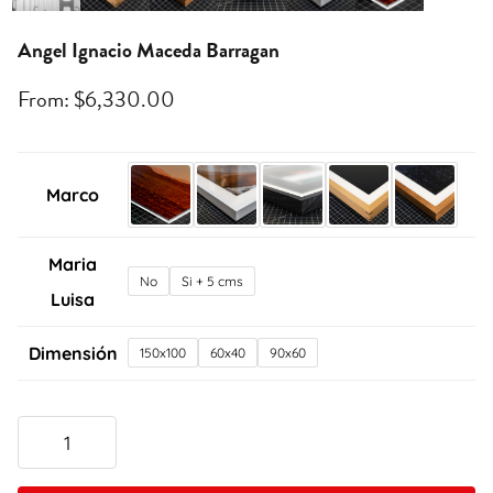
Angel Ignacio Maceda Barragan
From:
$
6,330.00
Marco
Maria
No
Si + 5 cms
Luisa
Dimensión
150x100
60x40
90x60
Angel
Ignacio
Maceda
Barragan