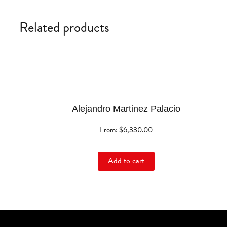
Related products
This
product
has
multiple
Alejandro Martinez Palacio
variants.
The
From:
$
6,330.00
options
may
be
Add to cart
chosen
on
the
product
page