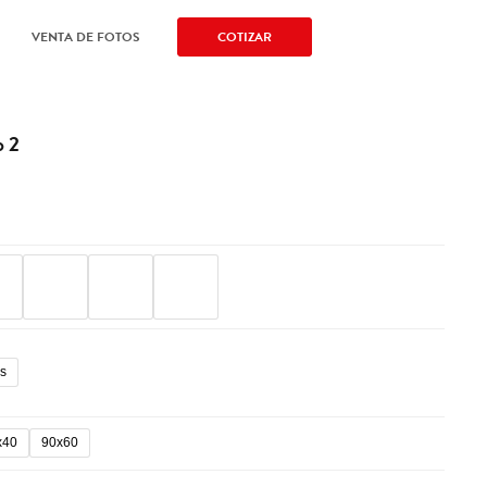
VENTA DE FOTOS
COTIZAR
-
.
o 2
ms
x40
90x60