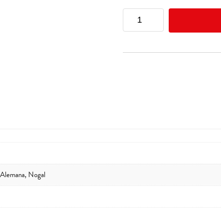
Alejandro
Martinez
Palacio
2
quantity
a Alemana, Nogal