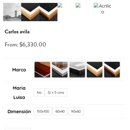
Carlos avila
From:
$
6,330.00
Marco
Maria
No
Si + 5 cms
Luisa
Dimensión
150x100
60x40
90x60