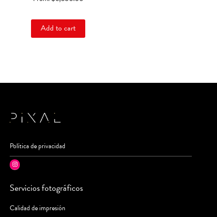
product
page
Add to cart
Política de privacidad
Instagram
Servicios fotográficos
Calidad de impresión